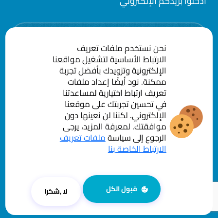
أدخلوا بريدكم الإلكتروني
Email
نحن نستخدم ملفات تعريف
الارتباط الأساسية لتشغيل مواقعنا
الإلكترونية وتزويدك بأفضل تجربة
ممكنة. نود أيضًا إعداد ملفات
تعريف ارتباط اختيارية لمساعدتنا
في تحسين تجربتك على موقعنا
الإلكتروني. لكننا لن نعينها دون
موافقتك. لمعرفة المزيد، يرجى
سياسة الخصوصية
الشروط و الاحكام
الرجوع إلى سياسة
ملفات تعريف
الارتباط الخاصة بنا
© شركة سرايا العقبة للخدمات المساندة ش.م.ع. جميع الحقوق
محفوظة.
قبول الكل
لا ,شكرا