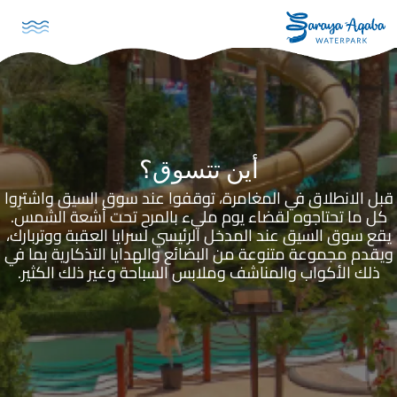
تجاوز إلى المحتوى الرئيسي
أين تتسوق؟
قبل الانطلاق في المغامرة، توقفوا عند سوق السيق واشترِوا
كل ما تحتاجوه لقضاء يوم مليء بالمرح تحت أشعة الشمس.
يقع سوق السيق عند المدخل الرئيسي لسرايا العقبة ووتربارك،
ويقدم مجموعة متنوعة من البضائع والهدايا التذكارية بما في
ذلك الأكواب والمناشف وملابس السباحة وغير ذلك الكثير.