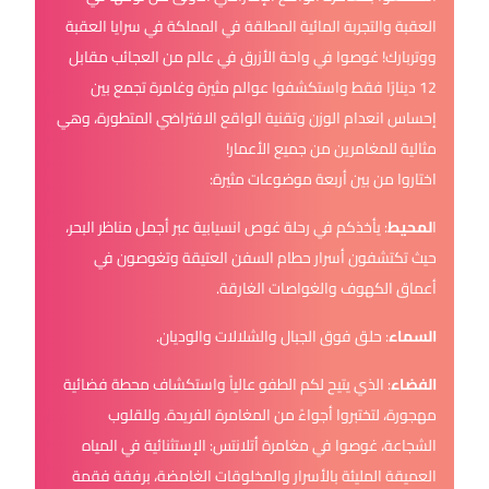
العقبة والتجربة المائية المطلقة في المملكة في سرايا العقبة
ووتربارك! غوصوا في واحة الأزرق في عالم من العجائب مقابل
12 دينارًا فقط واستكشفوا عوالم مثيرة وغامرة تجمع بين
إحساس انعدام الوزن وتقنية الواقع الافتراضي المتطورة، وهي
مثالية للمغامرين من جميع الأعمار!
اختاروا من بين أربعة موضوعات مثيرة:
ا
لمحيط
: يأخذكم في رحلة غوص انسيابية عبر أجمل مناظر البحر،
حيث تكتشفون أسرار حطام السفن العتيقة وتغوصون في
أعماق الكهوف والغواصات الغارقة.
السماء
: حلق فوق الجبال والشلالات والوديان.
الفضاء
: الذي يتيح لكم الطفو عالياً واستكشاف محطة فضائية
مهجورة، لتختبروا أجواءً من المغامرة الفريدة. وللقلوب
الشجاعة، غوصوا في مغامرة أتلانتس: الإستثنائية في المياه
العميقة المليئة بالأسرار والمخلوقات الغامضة، برفقة فقمة