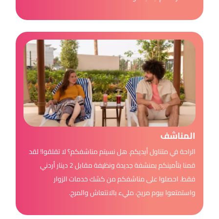
المناشف
الراحة في متناول أيديكم. هل نسيتم مناشفكم؟ لا تقلقوا! لقد
قمنا بتأمينكم بمنشفة جديدة ونظيفة مقابل 2 دينار أردني
فقط. احصلوا على مناشفكم من كشك خدمات الزوار
واستمتعوا بيوم مريح، مليء بالانتعاش والمرح.