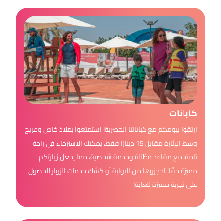
كابانات
ارتقِوا بيومكم مع كباناتنا الحصرية! استمتعوا بملاذ خاص ومريح
وسط الإثارة مقابل 15 دينارًا فقط، يمكنك الاسترخاء في راحة
تامة، مع مقاعد مظللة وخدمة شخصية، مما يجعل زيارتكم
مميزة حقًا. احجزوها من البوابة أو كشك خدمات الزوار للحصول
على تجربة مميزة للغاية!