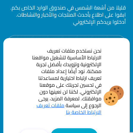
قليلاَ من أشعة الشمس في صندوق الوارد الخاص بكم.
ابقوا على اطلاع بأحدث المنتجات والأخبار والنشاطات.
أدخلوا بريدكم الإلكتروني
Email
نحن نستخدم ملفات تعريف
الارتباط الأساسية لتشغيل مواقعنا
الإلكترونية وتزويدك بأفضل تجربة
ممكنة. نود أيضًا إعداد ملفات
تعريف ارتباط اختيارية لمساعدتنا
في تحسين تجربتك على موقعنا
الإلكتروني. لكننا لن نعينها دون
موافقتك. لمعرفة المزيد، يرجى
سياسة الخصوصية
الشروط و الاحكام
الرجوع إلى سياسة
ملفات تعريف
الارتباط الخاصة بنا
© شركة سرايا العقبة للخدمات المساندة ش.م.ع. جميع الحقوق
محفوظة.