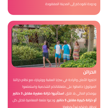
ودودة تقودكم إلى المدينة المفقودة
الخزائن
اختبروا الأمان والراحة في سرايا العقبة ووتربارك مع نظام خزائننا
الموثوق! حافظوا على متعلقاتكم الشخصية واستمتعوا
بيومكم المائي بلا قلق.
استأجروا خزانة صغيرة مقابل 3 دنانير
أو خزانة كبيرة مقابل 5 دنانير
، ودعوا متعة المغامرة تتخلل كل
لحظة. راحتكم تبدأ بخطوة!