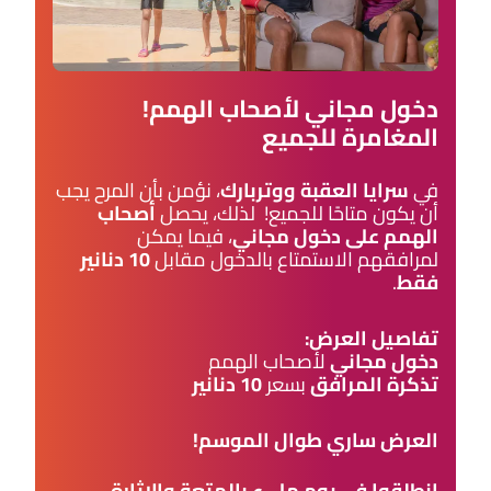
دخول مجاني لأصحاب الهمم!
المغامرة للجميع
في
سرايا العقبة ووتربارك
، نؤمن بأن المرح يجب
أن يكون متاحًا للجميع! لذلك، يحصل
أصحاب
الهمم على دخول مجاني
، فيما يمكن
لمرافقهم الاستمتاع بالدخول مقابل
10 دنانير
فقط
.
تفاصيل العرض:
دخول مجاني
لأصحاب الهمم
تذكرة المرافق
بسعر
10 دنانير
العرض ساري طوال الموسم!
انطلقوا في يوم مليء بالمتعة والإثارة