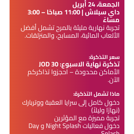
الجمعة، 24 أبريل
داي سبلاش | 11:00 صباحًا – 3:00
مساءً
تجربة نهارية مليئة بالمرح تشمل أفضل
الألعاب المائية، المسابح، والمنزلقات.
سعر التذكرة:
تذكرة نهاية الاسبوع: 30 JOD
الأماكن محدودة – احجزوا تذاكركم
الآن.
ماذا تشمل التذكرة​:
دخول كامل إلى سرايا العقبة ووتربارك
(نهارًا وليلاً)​
تجربة مميزة مع المؤثرين
دخول فعاليات Night Splash و Day
Splash