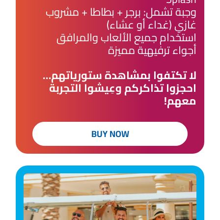
وجبة تشمل: برجر + بطاطا + مشروب
غازي (غداء أو عشاء)
استخدام جميع الألعاب والمرافق
أجواء ترفيهية مميزة
لا تكتفوا بمشاهدة ستورياتهم…
احجزوا تذاكركم وعِيشوا التجربة
معهم!​
BUY NOW