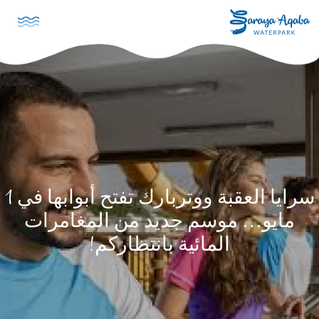
تجاوز إلى المحتوى الرئيسي
سرايا العقبة ووتربارك تفتح أبوابها في 1
مايو… موسم جديد من المغامرات
المائية بانتظاركم!