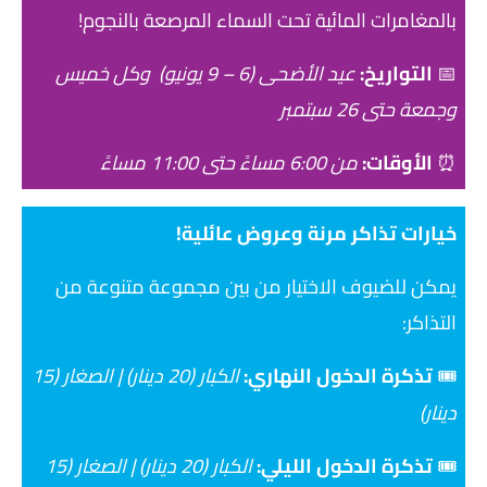
بالمغامرات المائية تحت السماء المرصعة بالنجوم!
📅
التواريخ:
عيد الأضحى (6 – 9 يونيو) وكل خميس
وجمعة حتى 26 سبتمبر
⏰
الأوقات:
من 6:00 مساءً حتى 11:00 مساءً
خيارات تذاكر مرنة وعروض عائلية!
يمكن للضيوف الاختيار من بين مجموعة متنوعة من
التذاكر:
🎟️
تذكرة الدخول النهاري:
الكبار (20 دينار) | الصغار (15
دينار)
🎟️
تذكرة الدخول الليلي:
الكبار (20 دينار) | الصغار (15