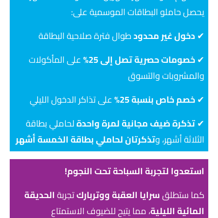
يحصل حاملو البطاقات الموسمية على:
✔
دخول غير محدود
طوال فترة صلاحية البطاقة
✔
خصومات حصرية تصل إلى 25%
على المأكولات
والمشروبات والتسوق
✔
خصم خاص بنسبة 25%
على تذاكر الدخول الليلي
✔
تذكرة ضيف مجانية لمرة واحدة
لحاملي بطاقة
الثلاثة أشهر، و
تذكرتان لحاملي بطاقة الخمسة أشهر
استعدوا لتجربة السباحة تحت النجوم!
كما ستطلق
سرايا العقبة ووتربارك
تجربة
الحديقة
المائية الليلية
، مما يتيح للضيوف الاستمتاع