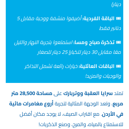
دينار)
🎟️
ال
باقة الفردية:
أضيفوا منشفة ووجبة مقابل 5
دنانير فقط
🎟️
تذكرة صباح ومسا:
استمتعوا بتجربة النهار والليل
معًا مقابل 30 دينار للكبار| 25 دينار للصغار
🎟️
الباقات العائلية:
خيارات رائعة تشمل التذاكر
والوجبات والمزيد!
تمتد
سرايا العقبة ووتربارك
على
مساحة 28,500 متر
مربع
، وتعد الوجهة المثالية لتجربة
أروع مغامرات مائية
في الأردن
. مع اقتراب الصيف، لا يوجد مكان أفضل
للاستمتاع بالمياه، والمرح، وصنع الذكريات!