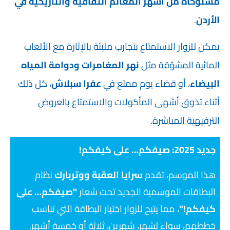
مستوحاة من أشهر المعالم الثقافية والتاريخية في
الأردن
.
يمكن للزوار الاستمتاع بتجارب مليئة بالإثارة مع الألعاب
المائية المشوّقة مثل
نهر المغامرات
ودوامة المياه
البيضاء
، أو قضاء يوم ممتع في
عفرا سبلاش
، كل ذلك
أثناء تذوق أشهى المأكولات والاستمتاع بالعروض
الترفيهية المباشرة.
جديد 2025: صيفكم… على كيفكم!
هذا الموسم، تقدم
سرايا العقبة ووتربارك
نظام
البطاقات الموسمية الجديد تحت شعار
"صيفكم… على
كيفكم!"
، مما يتيح للزوار اختيار البطاقة التي تناسب
خططهم، سواء لشهر، شهرين، ثلاثة أو خمسة أشهر.