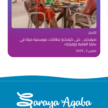
الأخبار
صيفكم… على كيفكم! بطاقات موسمية مرنة في
سرايا العقبة ووتربارك
مارس 2 , 2025