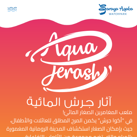
تجاوز إلى المحتوى الرئيسي
ملعب المغامرين الصغار المائيّ!
في "أكوا جرش" يكمن المرح المطلق للعائلات والأطفال،
حيث بإمكان الصغار استكشاف المدينة الرومانية المغمورة
بالمياه والتي تضم مجموعة من الألعاب التفاعلية،