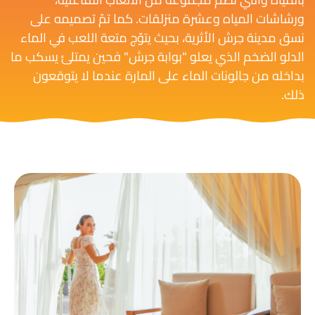
ورشاشات المياه وعشرة منزلقات. كما تمّ تصميمه على
نسق مدينة جرش الأثرية، بحيث يتوّج متعة اللعب في الماء
الدلو الضخم الذي يعلو "بوابة جرش" فحين يمتلئ يسكب ما
بداخله من جالونات الماء على المارة عندما لا يتوقعون
ذلك.